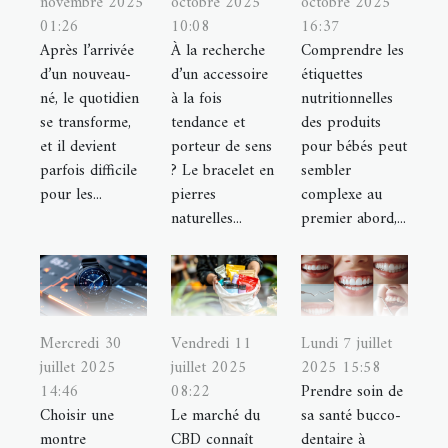
novembre 2025
octobre 2025
octobre 2025
01:26
10:08
16:37
Après l’arrivée
À la recherche
Comprendre les
d’un nouveau-
d’un accessoire
étiquettes
né, le quotidien
à la fois
nutritionnelles
se transforme,
tendance et
des produits
et il devient
porteur de sens
pour bébés peut
parfois difficile
? Le bracelet en
sembler
pour les...
pierres
complexe au
naturelles...
premier abord,...
Mercredi 30
Vendredi 11
Lundi 7 juillet
juillet 2025
juillet 2025
2025 15:58
14:46
08:22
Prendre soin de
Choisir une
Le marché du
sa santé bucco-
montre
CBD connaît
dentaire à