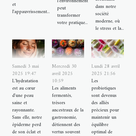
l’environnement
et
dans notre
peut
l'appauvrissement...
société
transformer
moderne, où
votre pratique...
le stress et la...
Samedi 3 mai
Mercredi 30
Lundi 28 avril
2025 19:47
avril 2025
2025 21:56
L'hydratation
10:59
Les
est au cœur
Les aliments
probiotiques
d'une peau
fermentés,
sont devenus
saine et
trésors
des alliés
rayonnante.
ancestraux de la
précieux pour
Sans elle, notre
gastronomie,
maintenir un
épiderme perd
détiennent des
équilibre
de son éclat et
vertus souvent
optimal de