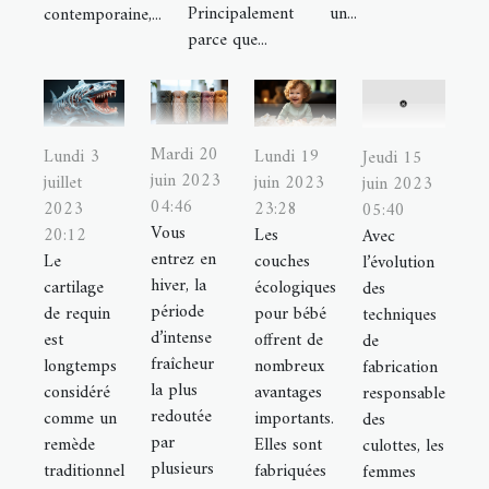
Principalement
un...
contemporaine,...
parce que...
Mardi 20
Lundi 3
Lundi 19
Jeudi 15
juin 2023
juillet
juin 2023
juin 2023
04:46
2023
23:28
05:40
Vous
20:12
Les
Avec
entrez en
Le
couches
l’évolution
hiver, la
cartilage
écologiques
des
période
de requin
pour bébé
techniques
d’intense
est
offrent de
de
fraîcheur
longtemps
nombreux
fabrication
la plus
considéré
avantages
responsable
redoutée
comme un
importants.
des
par
remède
Elles sont
culottes, les
plusieurs
traditionnel
fabriquées
femmes