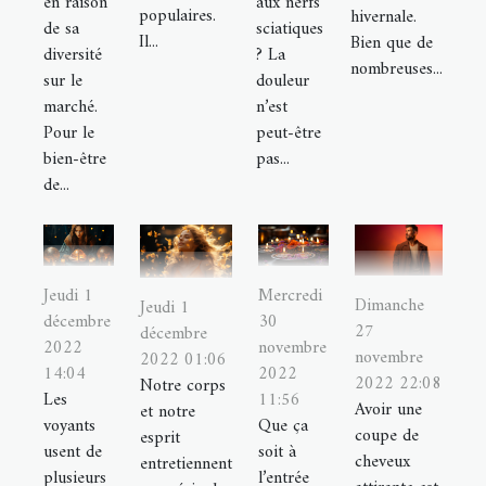
en raison
aux nerfs
populaires.
hivernale.
de sa
sciatiques
Il...
Bien que de
diversité
? La
nombreuses...
sur le
douleur
marché.
n’est
Pour le
peut-être
bien-être
pas...
de...
Jeudi 1
Mercredi
Dimanche
Jeudi 1
décembre
30
27
décembre
2022
novembre
novembre
2022 01:06
14:04
2022
2022 22:08
Notre corps
Les
11:56
Avoir une
et notre
voyants
Que ça
coupe de
esprit
usent de
soit à
cheveux
entretiennent
plusieurs
l’entrée