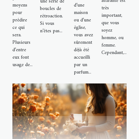
attirante est
une série de
moyens
d’une
très
boucles de
pour
maison
important,
rétroaction.
prédire
ou d’une
que vous
Si vous
ce qui
église,
soyez
n’êtes pas...
sera.
vous avez
homme, ou
Plusieurs
sûrement
femme.
d’entre
déjà été
Cependant,...
eux font
accueilli
usage de...
par un
parfum...