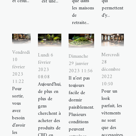
et celui...
que dans
qui
est une...
les maisons
permettent
de
d’y...
retraite...
Vendredi
Mercredi
Lundi 6
Dimanche
10
28
février
29 janvier
février
décembre
2023
2023 11:56
2023
2022
08:08
Il n’est pas
11:22
10:50
Aujourd’hui,
toujours
Pour
Pour un
de plus en
facile de
sortir,
look
plus de
dormir
vous
parfait, les
gens
paisiblement.
avez
vêtements
cherchent à
Plusieurs
besoin
ne sont
acheter des
conditions
d’avoir
que des
produits de
peuvent
les
accessoires.
CBD en