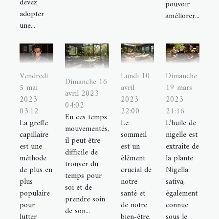
devez
pouvoir
adopter
améliorer...
une...
Vendredi
Lundi 10
Dimanche
Dimanche 16
5 mai
avril
19 mars
avril 2023
2023
2023
2023
04:02
03:12
22:00
21:16
En ces temps
La greffe
Le
L’huile de
mouvementés,
capillaire
sommeil
nigelle est
il peut être
est une
est un
extraite de
difficile de
méthode
élément
la plante
trouver du
de plus en
crucial de
Nigella
temps pour
plus
notre
sativa,
soi et de
populaire
santé et
également
prendre soin
pour
de notre
connue
de son...
lutter
bien-être.
sous le