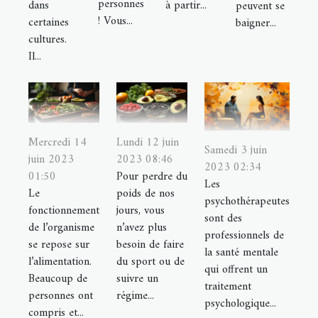
personnes
dans
à partir...
peuvent se
! Vous...
certaines
baigner...
cultures.
Il...
Mercredi 14
Lundi 12 juin
Samedi 3 juin
juin 2023
2023 08:46
2023 02:34
01:50
Pour perdre du
Les
Le
poids de nos
psychothérapeutes
fonctionnement
jours, vous
sont des
de l’organisme
n’avez plus
professionnels de
se repose sur
besoin de faire
la santé mentale
l’alimentation.
du sport ou de
qui offrent un
Beaucoup de
suivre un
traitement
personnes ont
régime...
psychologique...
compris et...