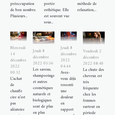
préoccupation
portée
méthode de
de bon nombre.
esthétique. Elle
relaxation,...
Plusieurs...
est souvent vue
sous...
Mercredi
Jeudi 8
Jeudi 8
Vendredi 2
14
décembre
décembre
décembre
décembre
2022
2022 05:56
2022 08:40
2022
04:44
Les savons,
La chute des
00:32
Avez-
shampooings
cheveux est
L’achat
vous déjà
et autres
très
de
ressenti
cosmétiques
fréquente
chauffe
une
naturels et
chez les
cire n’est
douleur
biologiques
femmes
pas
en
sont de plus
surtout en
aléatoire
rapport
en plus
période