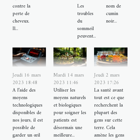
contre la
Les
nom de
perte de
troubles
cumin
cheveux.
du
noir...
Il...
sommeil
peuvent...
Jeudi 16 mars
Mardi 14 mars
Jeudi 2 mars
2023 18:48
2023 11:46
2023 17:26
A l’aide des
Utiliser les
La santé avant
moyens
moyens naturels
tout est ce que
technologiques
et biologiques
recherchent la
disponibles de
pour soigner les
plupart des
nos jours, il est
patients est
gens sur cette
possible de
désormais une
terre. Cela
garder un œil
meilleure...
amène les gens