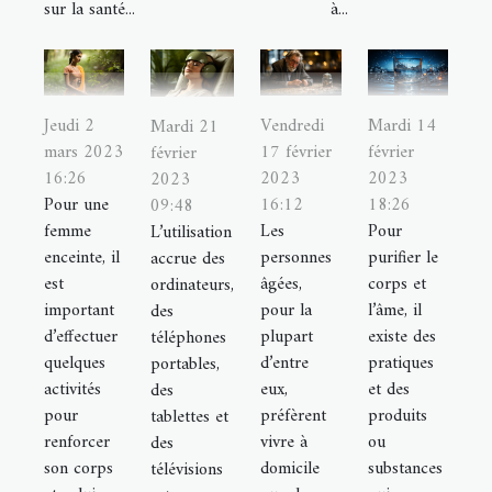
sur la santé...
à...
Jeudi 2
Vendredi
Mardi 14
Mardi 21
mars 2023
17 février
février
février
16:26
2023
2023
2023
Pour une
16:12
18:26
09:48
femme
Les
Pour
L’utilisation
enceinte, il
personnes
purifier le
accrue des
est
âgées,
corps et
ordinateurs,
important
pour la
l’âme, il
des
d’effectuer
plupart
existe des
téléphones
quelques
d’entre
pratiques
portables,
activités
eux,
et des
des
pour
préfèrent
produits
tablettes et
renforcer
vivre à
ou
des
son corps
domicile
substances
télévisions