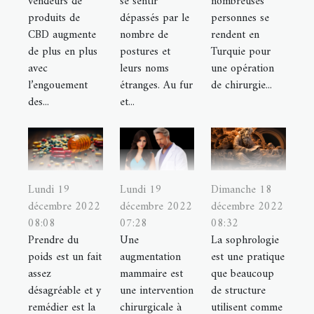
vendeurs de
se sentir
nombreuses
produits de
dépassés par le
personnes se
CBD augmente
nombre de
rendent en
de plus en plus
postures et
Turquie pour
avec
leurs noms
une opération
l’engouement
étranges. Au fur
de chirurgie...
des...
et...
Lundi 19
Lundi 19
Dimanche 18
décembre 2022
décembre 2022
décembre 2022
08:08
07:28
08:32
Prendre du
Une
La sophrologie
poids est un fait
augmentation
est une pratique
assez
mammaire est
que beaucoup
désagréable et y
une intervention
de structure
remédier est la
chirurgicale à
utilisent comme