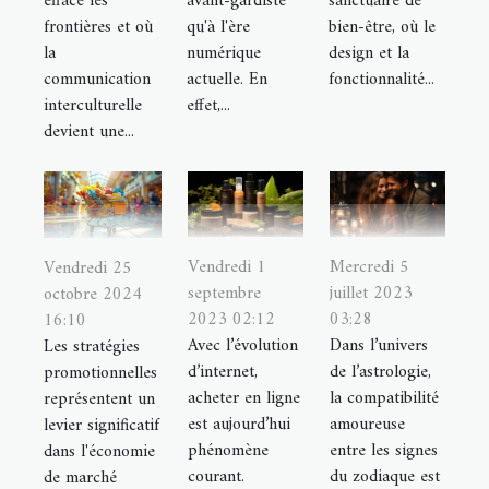
efface les
avant-gardiste
sanctuaire de
frontières et où
qu'à l'ère
bien-être, où le
la
numérique
design et la
communication
actuelle. En
fonctionnalité...
interculturelle
effet,...
devient une...
Vendredi 1
Mercredi 5
Vendredi 25
septembre
juillet 2023
octobre 2024
2023 02:12
03:28
16:10
Avec l’évolution
Dans l’univers
Les stratégies
d’internet,
de l’astrologie,
promotionnelles
acheter en ligne
la compatibilité
représentent un
est aujourd’hui
amoureuse
levier significatif
phénomène
entre les signes
dans l'économie
courant.
du zodiaque est
de marché