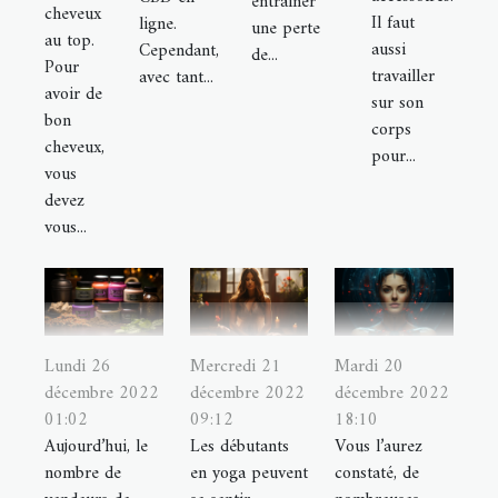
entraîner
cheveux
Il faut
ligne.
une perte
au top.
aussi
Cependant,
de...
Pour
travailler
avec tant...
avoir de
sur son
bon
corps
cheveux,
pour...
vous
devez
vous...
Lundi 26
Mercredi 21
Mardi 20
décembre 2022
décembre 2022
décembre 2022
01:02
09:12
18:10
Aujourd’hui, le
Les débutants
Vous l’aurez
nombre de
en yoga peuvent
constaté, de