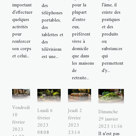
important
pour la
l’âme, il
des
d’effectuer
plupart
existe des
téléphones
quelques
d’entre
pratiques
portables,
activités
eux,
et des
des
pour
préfèrent
produits
tablettes et
renforcer
vivre à
ou
des
son corps
domicile
substances
télévisions
et celui...
que dans
qui
est une...
les maisons
permettent
de
d’y...
retraite...
Vendredi
Jeudi 2
Lundi 6
Dimanche
10
février
février
29 janvier
février
2023
2023
2023 11:56
2023
23:14
08:08
Il n’est pas