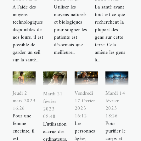
A l’aide des
Utiliser les
La santé avant
moyens
moyens naturels
tout est ce que
technologiques
et biologiques
recherchent la
disponibles de
pour soigner les
plupart des
nos jours, il est
patients est
gens sur cette
possible de
désormais une
terre. Cela
garder un œil
meilleure...
amène les gens
sur la santé...
à...
Jeudi 2
Vendredi
Mardi 14
Mardi 21
mars 2023
17 février
février
février
16:26
2023
2023
2023
Pour une
16:12
18:26
09:48
femme
Les
Pour
L’utilisation
enceinte, il
personnes
purifier le
accrue des
est
âgées,
corps et
ordinateurs,