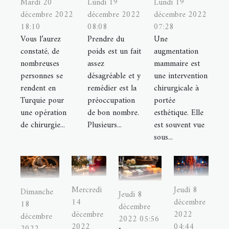
Mardi 20
Lundi 19
Lundi 19
décembre 2022
décembre 2022
décembre 2022
18:10
08:08
07:28
Vous l’aurez
Prendre du
Une
constaté, de
poids est un fait
augmentation
nombreuses
assez
mammaire est
personnes se
désagréable et y
une intervention
rendent en
remédier est la
chirurgicale à
Turquie pour
préoccupation
portée
une opération
de bon nombre.
esthétique. Elle
de chirurgie...
Plusieurs...
est souvent vue
sous...
Mercredi
Jeudi 8
Dimanche
Jeudi 8
14
décembre
18
décembre
décembre
2022
décembre
2022 05:56
2022
04:44