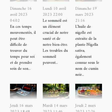
Dimanche 16
Lundi 10 avril
Dimanche 19
avril 2023
2023 22:00
mars 2023
04:02
Le sommeil est
21:16
En ces temps
un élément
L’huile de
mouvementés, il
crucial de notre
nigelle est
peut être
santé et de
extraite de la
difficile de
notre bien-être.
plante Nigella
trouver du
Les troubles du
sativa,
temps pour soi
sommeil
également
et de prendre
peuvent...
connue sous le
soin de son...
nom de cumin
noir...
Jeudi 16 mars
Mardi 14 mars
Jeudi 2 mars
2023 18:48
2023 11:46
2023 17:26