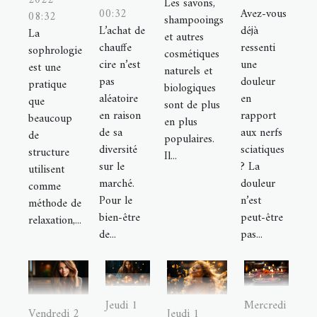
2022
Les savons,
00:32
Avez-vous
08:32
shampooings
L’achat de
déjà
La
et autres
chauffe
ressenti
sophrologie
cosmétiques
cire n’est
une
est une
naturels et
pas
douleur
pratique
biologiques
aléatoire
en
que
sont de plus
en raison
rapport
beaucoup
en plus
de sa
aux nerfs
de
populaires.
diversité
sciatiques
structure
Il...
sur le
? La
utilisent
marché.
douleur
comme
Pour le
n’est
méthode de
bien-être
peut-être
relaxation,...
de...
pas...
Jeudi 1
Mercredi
Vendredi 2
Jeudi 1