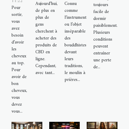
11:22
Connu
Aujourd’hui,
toujours
Pour
comme
de plus en
facile de
sortir,
l’instrument
plus de
dormir
vous
ou l’objet
gens
paisiblement.
avez
inséparable
cherchent à
Plusieurs
besoin
des
acheter des
conditions
d’avoir
bouddhistes
produits de
peuvent
les
devant
CBD en
entraîner
cheveux
leurs
ligne.
une perte
au top.
traditions,
Cependant,
de...
Pour
le moulin à
avec tant...
avoir de
prières...
bon
cheveux,
vous
devez
vous...