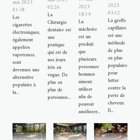
mai 2023
mai 2023
2023
2023
02:26
05:38
03:12
18:14
La
Les
La greffe
La
Chirurgie
cigarettes
capillaire
mâchoire
dentaire est
électroniques,
est une
est un
une
également
méthode
produit
pratique
appelées
de plus
que
qui est de
vapoteuses,
en plus
plusieurs
nos jours
sont
populaire
personnes
très en
devenues une
pour
hommes
vogue. De
alternative
lutter
aiment
plus en
populaire à
contre la
utiliser
plus de
la...
perte de
afin de
personnes...
cheveux.
pouvoir
Il...
améliorer...