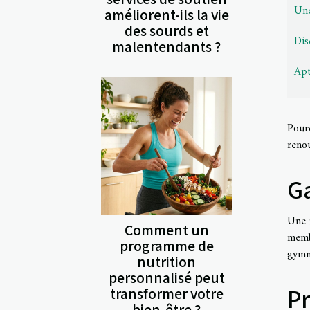
Une
améliorent-ils la vie
des sourds et
Dis
malentendants ?
Apt
Pour
renou
Ga
Une f
Comment un
memb
programme de
gymna
nutrition
personnalisé peut
P
transformer votre
bien-être ?