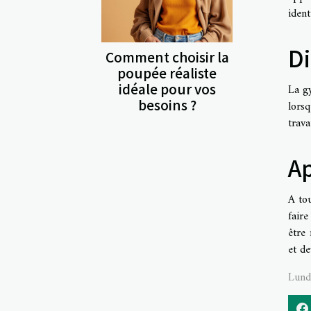
ident
Di
Comment choisir la
poupée réaliste
idéale pour vos
La gy
besoins ?
lors
trava
Ap
A to
faire
être
et de
Lund