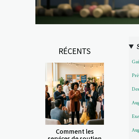
RÉCENTS
Gai
Pré
Des
Aug
Exe
Aug
Comment les
services de soutien