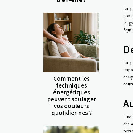
La p
nombr
la g
équil
De
La p
impor
chaqu
Comment les
cours
techniques
énergétiques
peuvent soulager
Au
vos douleurs
quotidiennes ?
Une 
des a
perso