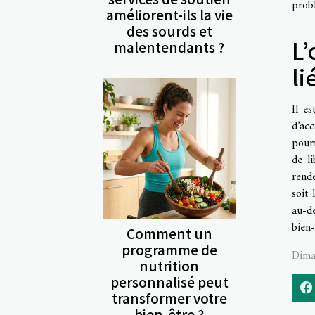
probl
améliorent-ils la vie
des sourds et
L’
malentendants ?
li
Il e
d’ac
pourr
de li
rend
soit 
au-d
bien-
Comment un
programme de
Dima
nutrition
personnalisé peut
transformer votre
bien-être ?