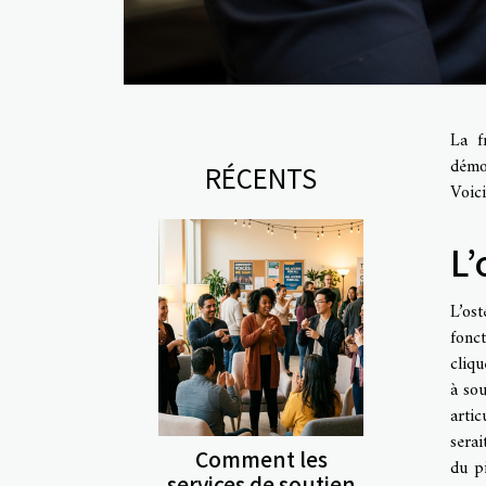
La f
démon
RÉCENTS
Voici
L’
L’os
fonc
cliqu
à sou
artic
sera
Comment les
du p
services de soutien