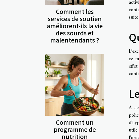
acti
cont
Comment les
suite
services de soutien
améliorent-ils la vie
des sourds et
Qu
malentendants ?
L’ex
ce ma
effe
conti
Le
À ce
polic
Comment un
d’hyp
programme de
utile
nutrition
l’org