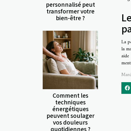
personnalisé peut
transformer votre
Le
bien-être ?
pa
La pe
la ma
aide
menta
Mard
Comment les
techniques
énergétiques
peuvent soulager
vos douleurs
quotidiennes ?