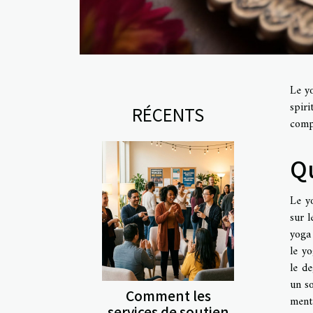
Le yo
spir
RÉCENTS
compt
Qu
Le y
sur l
yoga
le yo
le de
un so
Comment les
ment
services de soutien