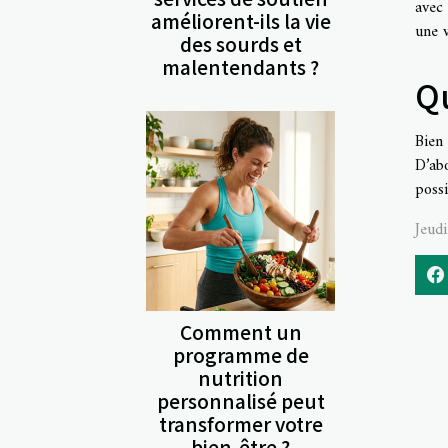
avec
améliorent-ils la vie
une v
des sourds et
malentendants ?
Qu
Bien 
D’ab
possi
Jeud
Comment un
programme de
nutrition
personnalisé peut
transformer votre
bien-être ?